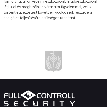
formaruhával, önvédelmi eszközökkel, híradóeszközökkel
látjuk el és megbízóink elvárásaira figyelemmel, velük
történt egyeztetést követően kidolgozzuk részükre a
szolgálat teljesítésére szükséges utasítást.