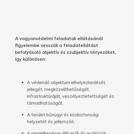
A vagyonvédelmi feladatok ellátásánál
figyelembe vesszük a feladatellátást
befolyásoló objektív és szubjektív tényezőket,
így különösen:
A védendő objektum elhelyezkedését,
jellegét, megközelíthetőségét,
infrastruktúráját, veszélyeztetettségét és
támadhatóságát,
A terület bűnügyi és közbiztonsági
helyzetét és jellemzőit,
A rendelkezésre álló erők és eszközök