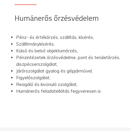
Humánerős őrzésvédelem
Pénz- és értékőrzés, szállítás, kísérés,
Szállítmánykísérés,
Külső és belső objektumőrzés,
Pénzintézetek őrzésvédelme, pont és területőrzés,
diszpécserszolgálat,
Járőrszolgálat gyalog és gépjárművel,
Figyelőszolgálat,
Reagáló és kivonuló szolgálat,
Humánerős feladatellátás fegyveresen is